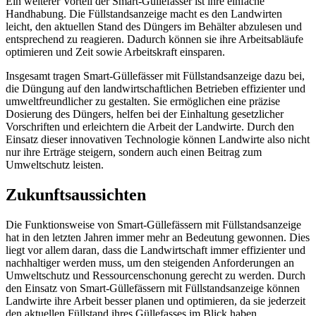
Ein weiterer Vorteil der Smart-Güllefässer ist ihre einfache
Handhabung. Die Füllstandsanzeige macht es den Landwirten
leicht, den aktuellen Stand des Düngers im Behälter abzulesen und
entsprechend zu reagieren. Dadurch können sie ihre Arbeitsabläufe
optimieren und Zeit sowie Arbeitskraft einsparen.
Insgesamt tragen Smart-Güllefässer mit Füllstandsanzeige dazu bei,
die Düngung auf den landwirtschaftlichen Betrieben effizienter und
umweltfreundlicher zu gestalten. Sie ermöglichen eine präzise
Dosierung des Düngers, helfen bei der Einhaltung gesetzlicher
Vorschriften und erleichtern die Arbeit der Landwirte. Durch den
Einsatz dieser innovativen Technologie können Landwirte also nicht
nur ihre Erträge steigern, sondern auch einen Beitrag zum
Umweltschutz leisten.
Zukunftsaussichten
Die Funktionsweise von Smart-Güllefässern mit Füllstandsanzeige
hat in den letzten Jahren immer mehr an Bedeutung gewonnen. Dies
liegt vor allem daran, dass die Landwirtschaft immer effizienter und
nachhaltiger werden muss, um den steigenden Anforderungen an
Umweltschutz und Ressourcenschonung gerecht zu werden. Durch
den Einsatz von Smart-Güllefässern mit Füllstandsanzeige können
Landwirte ihre Arbeit besser planen und optimieren, da sie jederzeit
den aktuellen Füllstand ihres Güllefasses im Blick haben.