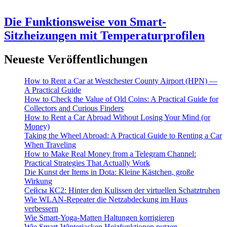
Die Funktionsweise von Smart-
Sitzheizungen mit Temperaturprofilen
Neueste Veröffentlichungen
How to Rent a Car at Westchester County Airport (HPN) —
A Practical Guide
How to Check the Value of Old Coins: A Practical Guide for
Collectors and Curious Finders
How to Rent a Car Abroad Without Losing Your Mind (or
Money)
Taking the Wheel Abroad: A Practical Guide to Renting a Car
When Traveling
How to Make Real Money from a Telegram Channel:
Practical Strategies That Actually Work
Die Kunst der Items in Dota: Kleine Kästchen, große
Wirkung
Cейсы КС2: Hinter den Kulissen der virtuellen Schatztruhen
Wie WLAN-Repeater die Netzabdeckung im Haus
verbessern
Wie Smart-Yoga-Matten Haltungen korrigieren
Wie Smart-Winterjacken Heizfunktionen nutzen