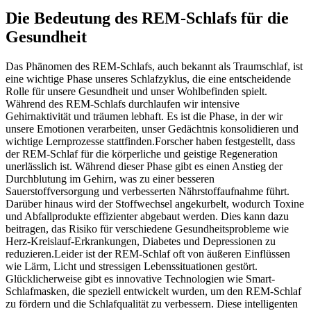
Die Bedeutung des REM-Schlafs für die
Gesundheit
Das Phänomen des REM-Schlafs, auch bekannt als Traumschlaf, ist
eine wichtige Phase unseres Schlafzyklus, die eine entscheidende
Rolle für unsere Gesundheit und unser Wohlbefinden spielt.
Während des REM-Schlafs durchlaufen wir intensive
Gehirnaktivität und träumen lebhaft. Es ist die Phase, in der wir
unsere Emotionen verarbeiten, unser Gedächtnis konsolidieren und
wichtige Lernprozesse stattfinden.Forscher haben festgestellt, dass
der REM-Schlaf für die körperliche und geistige Regeneration
unerlässlich ist. Während dieser Phase gibt es einen Anstieg der
Durchblutung im Gehirn, was zu einer besseren
Sauerstoffversorgung und verbesserten Nährstoffaufnahme führt.
Darüber hinaus wird der Stoffwechsel angekurbelt, wodurch Toxine
und Abfallprodukte effizienter abgebaut werden. Dies kann dazu
beitragen, das Risiko für verschiedene Gesundheitsprobleme wie
Herz-Kreislauf-Erkrankungen, Diabetes und Depressionen zu
reduzieren.Leider ist der REM-Schlaf oft von äußeren Einflüssen
wie Lärm, Licht und stressigen Lebenssituationen gestört.
Glücklicherweise gibt es innovative Technologien wie Smart-
Schlafmasken, die speziell entwickelt wurden, um den REM-Schlaf
zu fördern und die Schlafqualität zu verbessern. Diese intelligenten