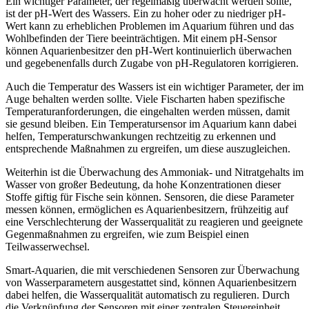
Ein wichtiger Parameter, der regelmäßig überwacht werden sollte,
ist der pH-Wert des Wassers. Ein zu hoher oder zu niedriger pH-
Wert kann zu erheblichen Problemen im Aquarium führen und das
Wohlbefinden der Tiere beeinträchtigen. Mit einem pH-Sensor
können Aquarienbesitzer den pH-Wert kontinuierlich überwachen
und gegebenenfalls durch Zugabe von pH-Regulatoren korrigieren.
Auch die Temperatur des Wassers ist ein wichtiger Parameter, der im
Auge behalten werden sollte. Viele Fischarten haben spezifische
Temperaturanforderungen, die eingehalten werden müssen, damit
sie gesund bleiben. Ein Temperatursensor im Aquarium kann dabei
helfen, Temperaturschwankungen rechtzeitig zu erkennen und
entsprechende Maßnahmen zu ergreifen, um diese auszugleichen.
Weiterhin ist die Überwachung des Ammoniak- und Nitratgehalts im
Wasser von großer Bedeutung, da hohe Konzentrationen dieser
Stoffe giftig für Fische sein können. Sensoren, die diese Parameter
messen können, ermöglichen es Aquarienbesitzern, frühzeitig auf
eine Verschlechterung der Wasserqualität zu reagieren und geeignete
Gegenmaßnahmen zu ergreifen, wie zum Beispiel einen
Teilwasserwechsel.
Smart-Aquarien, die mit verschiedenen Sensoren zur Überwachung
von Wasserparametern ausgestattet sind, können Aquarienbesitzern
dabei helfen, die Wasserqualität automatisch zu regulieren. Durch
die Verknüpfung der Sensoren mit einer zentralen Steuereinheit