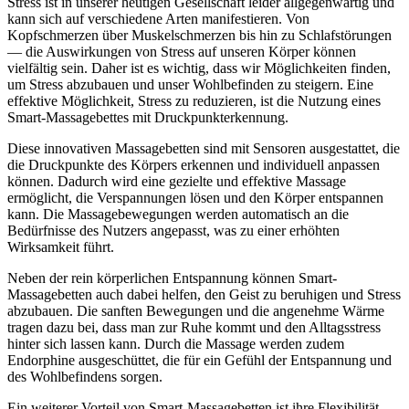
Stress ist in unserer heutigen Gesellschaft leider allgegenwärtig und
kann sich auf verschiedene Arten manifestieren. Von
Kopfschmerzen über Muskelschmerzen bis hin zu Schlafstörungen
— die Auswirkungen von Stress auf unseren Körper können
vielfältig sein. Daher ist es wichtig, dass wir Möglichkeiten finden,
um Stress abzubauen und unser Wohlbefinden zu steigern. Eine
effektive Möglichkeit, Stress zu reduzieren, ist die Nutzung eines
Smart-Massagebettes mit Druckpunkterkennung.
Diese innovativen Massagebetten sind mit Sensoren ausgestattet, die
die Druckpunkte des Körpers erkennen und individuell anpassen
können. Dadurch wird eine gezielte und effektive Massage
ermöglicht, die Verspannungen lösen und den Körper entspannen
kann. Die Massagebewegungen werden automatisch an die
Bedürfnisse des Nutzers angepasst, was zu einer erhöhten
Wirksamkeit führt.
Neben der rein körperlichen Entspannung können Smart-
Massagebetten auch dabei helfen, den Geist zu beruhigen und Stress
abzubauen. Die sanften Bewegungen und die angenehme Wärme
tragen dazu bei, dass man zur Ruhe kommt und den Alltagsstress
hinter sich lassen kann. Durch die Massage werden zudem
Endorphine ausgeschüttet, die für ein Gefühl der Entspannung und
des Wohlbefindens sorgen.
Ein weiterer Vorteil von Smart-Massagebetten ist ihre Flexibilität.