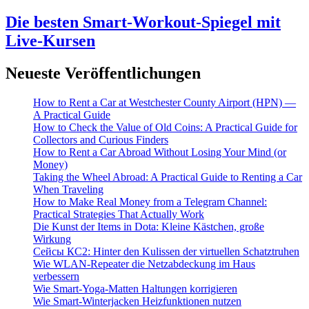
Die besten Smart-Workout-Spiegel mit
Live-Kursen
Neueste Veröffentlichungen
How to Rent a Car at Westchester County Airport (HPN) —
A Practical Guide
How to Check the Value of Old Coins: A Practical Guide for
Collectors and Curious Finders
How to Rent a Car Abroad Without Losing Your Mind (or
Money)
Taking the Wheel Abroad: A Practical Guide to Renting a Car
When Traveling
How to Make Real Money from a Telegram Channel:
Practical Strategies That Actually Work
Die Kunst der Items in Dota: Kleine Kästchen, große
Wirkung
Cейсы КС2: Hinter den Kulissen der virtuellen Schatztruhen
Wie WLAN-Repeater die Netzabdeckung im Haus
verbessern
Wie Smart-Yoga-Matten Haltungen korrigieren
Wie Smart-Winterjacken Heizfunktionen nutzen